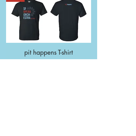
pit happens T-shirt
価格
$30.00
カートに追加する