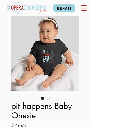
DONATE
pit happens Baby
Onesie
価
$35.00