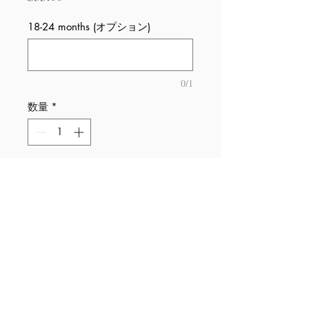
格
18-24 months (オプション)
0/1
数量
*
カートに追加する
© 2025 San Francisco Opera Orchestra
Photo of San Francisco War Memorial Opera House © Mingjia Liu